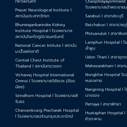
ทหารผ่านศึก
Chaophrayayommarat H
โรงพยาบาลเจ้าพระยายม
Prasat Neurological Institute l
สถาบันประสาทวิทยา
Saraburi l สาขาสระบุรี
Bhumirajanbarindra Kidney
Ratchaburi l สาขาราชบุร
Institute Hospital l โรงพยาบาล
Phitsanulok l สาขาพิษ
สถาบันโรคไตภูมิราชนครินทร์
Lamphun Hospital l โ
National Cancer Intitute l สถาบัน
ลำพูน
มะเร็งแห่งชาติ
Udon Thani l สาขาอุดร
Central Chest Institute of
Mahasarakham l สาขา
Thailand l สถาบันทรวงอก
Nongkhai Hospital โ
Vichaivej Hospital International
หนองคาย
Omnoi l โรงพยาบาลวิชัยเวช (อ้อม
น้อย)
Nangrong Hospital l 
นางรอง
Sirindhorn Hospital l โรงพยาบาลสิ
รินธร
Pattaya l สาขาพัทยา
Charoenkrung Pracharak Hospital
Huataphan Hospital l
l โรงพยาบาลเจริญกรุงประชารักษ์
หัวตะพาน