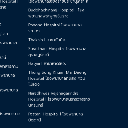
ospital |
โรงพยาบาลเชียงรายประชานุเคราะห์
ราช
Buddhachinaraj Hospital l โรง
พยาบาลพระพุทธชินราช
ี
Ranong Hospital โรงพยาบาล
ระนอง
ณุโลก
Thaksin l สาขาทักษิณ
รงพยาบาล
Suratthani Hospital โรงพยาบาล
สุราษฎร์ธานี
ธานี
Hatyai l สาขาหาดใหญ่
มหาสารคาม
Thung Song Khuan Mai Daeng
รงพยาบาล
Hospital โรงพยาบาลทุ่งสง ควน
ไม้แดง
โรงพยาบาล
Naradhiwas Rajanagarindra
Hospital l โรงพยาบาลนราธิวาสราช
นครินทร์
 โรงพยาบาล
Pattani Hospital l โรงพยาบาล
ปัตตานี