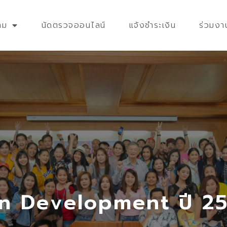
าม
นัดตรวจออนไลน์
แจ้งชำระเงิน
ร่วมงา
n Development ปี 256