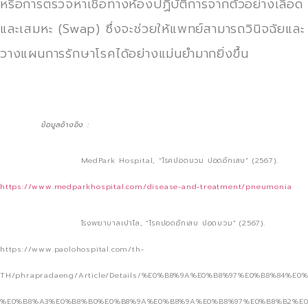
หรือการตรวจหาเชื้อทางห้องปฏิบัติการจากตัวอย่างเลือด
และเสมหะ (Swap) ซึ่งจะช่วยให้แพทย์สามารถวินิจฉัยและ
วางแผนการรักษาโรคได้อย่างแม่นยำมากยิ่งขึ้น
ข้อมูลอ้างอิง :
MedPark Hospital, “โรคปอดบวม ปอดอักเสบ” (2567).
https://www.medparkhospital.com/disease-and-treatment/pneumonia
โรงพยาบาลเปาโล, “โรคปอดอักเสบ ปอดบวม” (2567).
https://www.paolohospital.com/th-
TH/phrapradaeng/Article/Details/%E0%B8%9A%E0%B8%97%E0%B8%84%E
%E0%B8%A3%E0%B8%B0%E0%B8%9A%E0%B8%9A%E0%B8%97%E0%B8%B2%E0