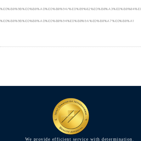
%E0%B8%9B%E0%B8%AD%E0%B8%94/%E0%B9%82%E0%B8%A3%E0%B8%84%E
%E0%B8%9B%E0%B8%AD%E0%B8%94%E0%B8%9A%E0%B8%A7%E0%B8%A1
We provide efficient service with determination.