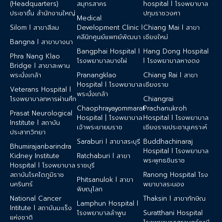
(Headquarters)
สมุทรสาคร
hospital l โรงพยาบาล
ประชาชื่น สำนักงานใหญ่
ปทุมราชวงศา
Medical
Silom l สาขาสีลม
Development Clinic l
Chiang Mai l สาขา
คลีนิกศูนย์แพทย์พัฒนา
เชียงใหม่
Bangna l สาขาบางนา
Bangphai Hospital l
Hang Dong Hospital
Phra Nang Klao
โรงพยาบาลบางไผ่
l โรงพยาบาลหางดง
Bridge l สาขาสะพาน
พระนั่งเกล้า
Pranangklao
Chiang Rai l สาขา
Hospital l โรงพยาบาล
เชียงราย
Veterans Hospital l
พระนั่งเกล้า
โรงพยาบาลทหารผ่านศึก
Chiangrai
Chaophrayayommarat
Prachanukroh
Prasat Neurological
Hospital | โรงพยาบาล
Hospital l โรงพยาบาล
Institute l สถาบัน
เจ้าพระยายมราช
เชียงรายประชานุเคราะห์
ประสาทวิทยา
Saraburi l สาขาสระบุรี
Buddhachinaraj
Bhumirajanbarindra
Hospital l โรงพยาบาล
Kidney Institute
Ratchaburi l สาขา
พระพุทธชินราช
Hospital l โรงพยาบาล
ราชบุรี
สถาบันโรคไตภูมิราช
Ranong Hospital โรง
Phitsanulok l สาขา
นครินทร์
พยาบาลระนอง
พิษณุโลก
National Cancer
Thaksin l สาขาทักษิณ
Lamphun Hospital l
Intitute l สถาบันมะเร็ง
โรงพยาบาลลำพูน
Suratthani Hospital
แห่งชาติ