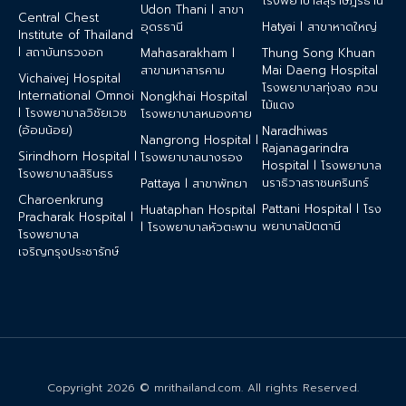
โรงพยาบาลสุราษฎร์ธานี
Udon Thani l สาขา
Central Chest
อุดรธานี
Hatyai l สาขาหาดใหญ่
Institute of Thailand
l สถาบันทรวงอก
Mahasarakham l
Thung Song Khuan
สาขามหาสารคาม
Mai Daeng Hospital
Vichaivej Hospital
โรงพยาบาลทุ่งสง ควน
International Omnoi
Nongkhai Hospital
ไม้แดง
l โรงพยาบาลวิชัยเวช
โรงพยาบาลหนองคาย
(อ้อมน้อย)
Naradhiwas
Nangrong Hospital l
Rajanagarindra
Sirindhorn Hospital l
โรงพยาบาลนางรอง
Hospital l โรงพยาบาล
โรงพยาบาลสิรินธร
นราธิวาสราชนครินทร์
Pattaya l สาขาพัทยา
Charoenkrung
Pattani Hospital l โรง
Huataphan Hospital
Pracharak Hospital l
พยาบาลปัตตานี
l โรงพยาบาลหัวตะพาน
โรงพยาบาล
เจริญกรุงประชารักษ์
Copyright 2026 © mrithailand.com. All rights Reserved.