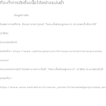
ที่จะทำการตัดชิ้นเนื้อได้อย่างแม่นยำ
ข้อมูลอ้างอิง:
โรงพยาบาลศิริราช ปิยมหาราชการุณย์ “โรคมะเร็งต่อมลูกหมาก ตรวจพบเร็วรักษาได้”
(2566)
[ระบบออนไลน์]
แหล่งที่มา https://www.siphhospital.com/th/news/article/share/prostate-
cancer
คณะแพทยศาสตร์ โรงพยาบาลรามาธิบดี “โรคมะเร็งต่อมลูกหมาก” (2566) [ระบบออนไลน์]
แหล่งที่มา
https://www.rama.mahidol.ac.th/cancer_center/th/knowledge/prostate_ca