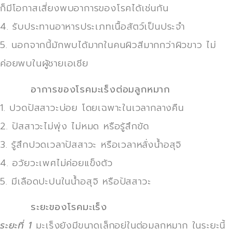
ก็มีโอกาสเสี่ยงพบอาการของโรคได้เช่นกัน
4. รับประทานอาหารประเภทเนื้อสัตว์เป็นประจำ
5. นอกจากนี้มักพบได้มากในคนผิวสีมากกว่าผิวขาว ไม่
ค่อยพบในผู้ชายเอเชีย
อาการของโรคมะเร็งต่อมลูกหมาก
1. ปวดปัสสาวะบ่อย โดยเฉพาะในเวลากลางคืน
2. ปัสสาวะไม่พุ่ง ไม่หมด หรือรู้สึกขัด
3. รู้สึกปวดเวลาปัสสาวะ หรือเวลาหลั่งน้ำอสุจิ
4. อวัยวะเพศไม่ค่อยแข็งตัว
5. มีเลือดปะปนในน้ำอสุจิ หรือปัสสาวะ
ระยะของโรคมะเร็ง
ระยะที่ 1
มะเร็งยังมีขนาดเล็กอยู่ในต่อมลูกหมาก ในระยะนี้