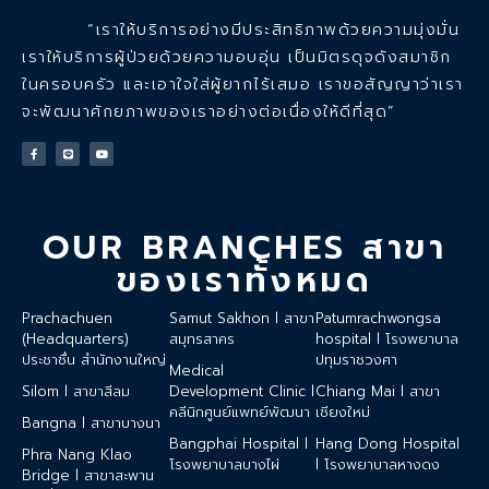
“เราให้บริการอย่างมีประสิทธิภาพด้วยความมุ่งมั่น
เราให้บริการผู้ป่วยด้วยความอบอุ่น เป็นมิตรดุจดังสมาชิก
ในครอบครัว และเอาใจใส่ผู้ยากไร้เสมอ เราขอสัญญาว่าเรา
จะพัฒนาศักยภาพของเราอย่างต่อเนื่องให้ดีที่สุด”
OUR BRANCHES สาขา
ของเราทั้งหมด
Prachachuen
Samut Sakhon l สาขา
Patumrachwongsa
(Headquarters)
สมุทรสาคร
hospital l โรงพยาบาล
ประชาชื่น สำนักงานใหญ่
ปทุมราชวงศา
Medical
Silom l สาขาสีลม
Development Clinic l
Chiang Mai l สาขา
คลีนิกศูนย์แพทย์พัฒนา
เชียงใหม่
Bangna l สาขาบางนา
Bangphai Hospital l
Hang Dong Hospital
Phra Nang Klao
โรงพยาบาลบางไผ่
l โรงพยาบาลหางดง
Bridge l สาขาสะพาน