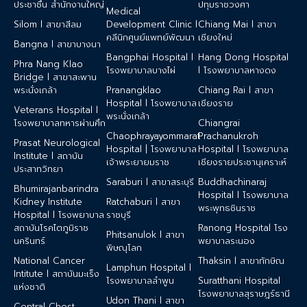
ประชาชื่น สำนักงานใหญ่
ปทุมราชวงศา
Medical
Silom l สาขาสีลม
Development Clinic l
Chiang Mai l สาขา
คลีนิกศูนย์แพทย์พัฒนา
เชียงใหม่
Bangna l สาขาบางนา
Bangphai Hospital l
Hang Dong Hospital
Phra Nang Klao
โรงพยาบาลบางไผ่
l โรงพยาบาลหางดง
Bridge l สาขาสะพาน
พระนั่งเกล้า
Pranangklao
Chiang Rai l สาขา
Hospital l โรงพยาบาล
เชียงราย
Veterans Hospital l
พระนั่งเกล้า
โรงพยาบาลทหารผ่านศึก
Chiangrai
Chaophrayayommarat
Prachanukroh
Prasat Neurological
Hospital | โรงพยาบาล
Hospital l โรงพยาบาล
Institute l สถาบัน
เจ้าพระยายมราช
เชียงรายประชานุเคราะห์
ประสาทวิทยา
Saraburi l สาขาสระบุรี
Buddhachinaraj
Bhumirajanbarindra
Hospital l โรงพยาบาล
Kidney Institute
Ratchaburi l สาขา
พระพุทธชินราช
Hospital l โรงพยาบาล
ราชบุรี
สถาบันโรคไตภูมิราช
Ranong Hospital โรง
Phitsanulok l สาขา
นครินทร์
พยาบาลระนอง
พิษณุโลก
National Cancer
Thaksin l สาขาทักษิณ
Lamphun Hospital l
Intitute l สถาบันมะเร็ง
โรงพยาบาลลำพูน
Suratthani Hospital
แห่งชาติ
โรงพยาบาลสุราษฎร์ธานี
Udon Thani l สาขา
Central Chest