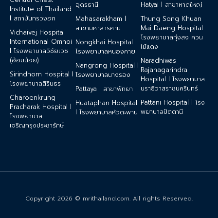
อุดรธานี
Hatyai l สาขาหาดใหญ่
Institute of Thailand
l สถาบันทรวงอก
Mahasarakham l
Thung Song Khuan
สาขามหาสารคาม
Mai Daeng Hospital
Vichaivej Hospital
โรงพยาบาลทุ่งสง ควน
International Omnoi
Nongkhai Hospital
ไม้แดง
l โรงพยาบาลวิชัยเวช
โรงพยาบาลหนองคาย
(อ้อมน้อย)
Naradhiwas
Nangrong Hospital l
Rajanagarindra
Sirindhorn Hospital l
โรงพยาบาลนางรอง
Hospital l โรงพยาบาล
โรงพยาบาลสิรินธร
นราธิวาสราชนครินทร์
Pattaya l สาขาพัทยา
Charoenkrung
Pattani Hospital l โรง
Huataphan Hospital
Pracharak Hospital l
พยาบาลปัตตานี
l โรงพยาบาลหัวตะพาน
โรงพยาบาล
เจริญกรุงประชารักษ์
Copyright 2026 © mrithailand.com. All rights Reserved.